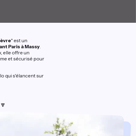
ièvre
" est un
ant Paris à Massy
.
 elle offre un
lme et sécurisé pour
o qui s'élancent sur
 🔽