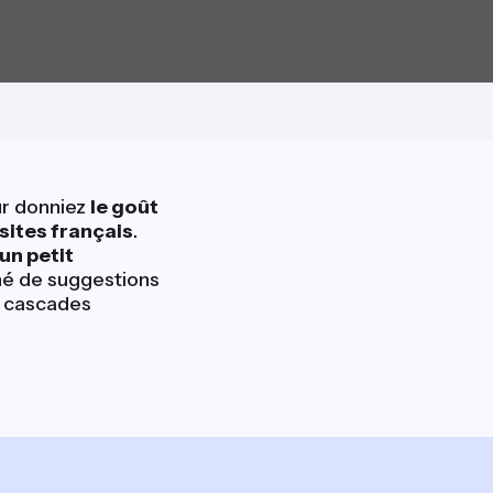
eur donniez
le goût
 sites français
.
un petit
né de suggestions
t cascades