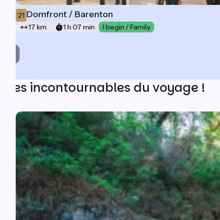
Domfront / Barenton
21
17 km
1 h 07 min
I begin / Family
Les incontournables du voyage !