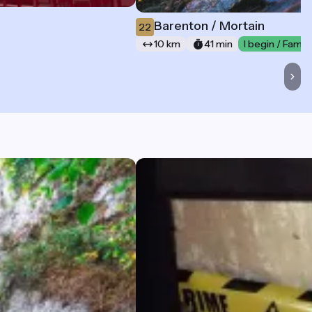
Barenton / Mortain
22
10 km
41 min
I begin / Family