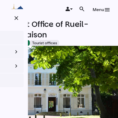
Skip
to
Menu
main
close
content
Tourist Office of Rueil-
Malmaison
Accueil Vélo
Tourist offices