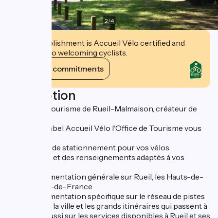
2
/
4
This establishment is Accueil Vélo certified and
commits to welcoming cyclists.
View its commitments
Description
L'Office de Tourisme de Rueil-Malmaison, créateur de
souvenirs.
Au titre du label Accueil Vélo l'Office de Tourisme vous
propose:
- des places de stationnement pour vos vélos
- de l’accueil et des renseignements adaptés à vos
besoins
- de la documentation générale sur Rueil, les Hauts-de-
Seine et l’Ile-de-France
- de la documentation spécifique sur le réseau de pistes
cyclables de la ville et les grands itinéraires qui passent à
Rueil mais aussi sur les services disponibles à Rueil et ses