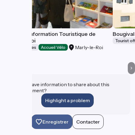
Bureau d'Information Touristique de
Bougival
Marly-le-Roi
Tourist of
Marly-le-Roi
Tourist offices
Accueil Vélo
Do you have information to share about this
establishment?
Highlight a problem
Enregistrer
Contacter